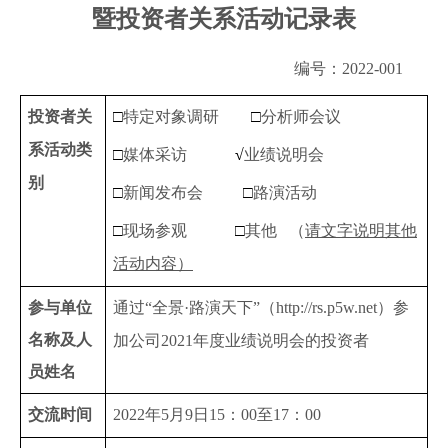
暨投资者关系活动记录表
编号：
2022-001
投资者关
□
特定对象调研
□
分析师会议
系活动类
□
媒体采访
√
业绩说明会
别
□
新闻发布会
□
路演活动
□
现场参观
□
其他 （
请文字说明其他
活动内容）
参与单位
通过“全景·路演天下”（http://rs.p5w.net）参
名称及人
加公司2021年度业绩说明会的投资者
员姓名
交流时间
2022
年
5
月
9
日
15
：
00
至
17
：
00