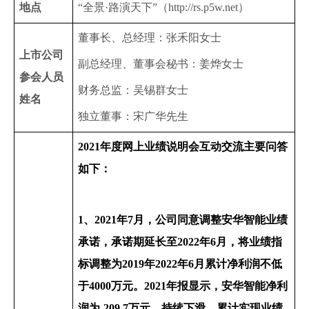
地点
“全景·路演天下”（http://rs.p5w.net）
董事长、总经理：张禾阳女士
上市公司
副总经理、董事会秘书：姜烨女士
参会人员
财务总监：吴锡群女士
姓名
独立董事：宋广华先生
2021
年度网上业绩说明会互动交流主要问答
如下：
1
、
2021
年
7
月，公司同意调整安华智能业绩
承诺，承诺期延长至
2022
年
6
月，将业绩指
标调整为
2019
年
2022
年
6
月累计净利润不低
于
4000
万元。
2021
年报显示，安华智能净利
润为
-209.7
万元，持续下滑，累计实现业绩