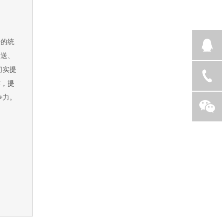
据的统
运送、
切实提
作，提
争力。