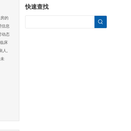
快速查找
病房的
理信息
时动态
了临床
病人,
接未