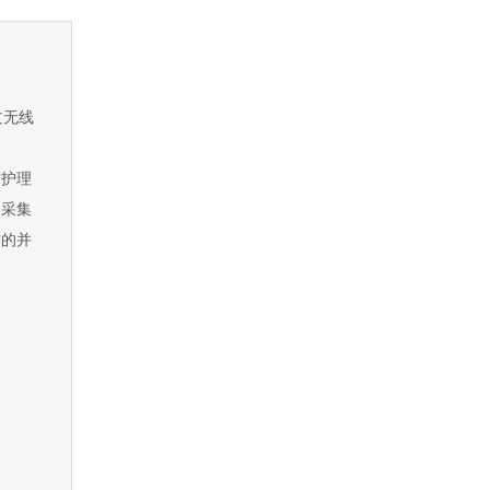
过无线
：
床护理
，采集
作的并