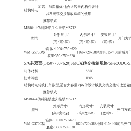
加高、加深箱体,适合大容量内构件设计
结构特点
以及光缆交接箱改造箱的使用
推荐锁式
MS864-4
仿科隆锁
生久挂锁
MS712
外形尺寸/
内形尺寸/
安装尺寸/
型号
开门方
(高×宽×深)
(高×宽×深)
(宽×深)
箱 体 :1200×750×620
WM-G576B型
1166x720x588
地脚:615×460
前后开
底座:350×750×620
576
芯双面
(1450×750×620)SMC
光缆交接箱
规格
/SPec:ODC-5
箱体材料
SMC
防水等级
IP65
结构特点
传统门外嵌型,适合大容量内构件设计以及光缆交接箱改造箱
推荐锁式
MS864-4
仿科隆锁
生久挂锁
MS712
外形尺寸/
内形尺寸/
安装尺寸
型号
开门方式
(高×宽×深)
(高×宽×深)
(宽×深)
箱体/:1100×750x620
WM-G576C型
1020x720x588
地脚:615×460
前后开门
底座/:350×750×620