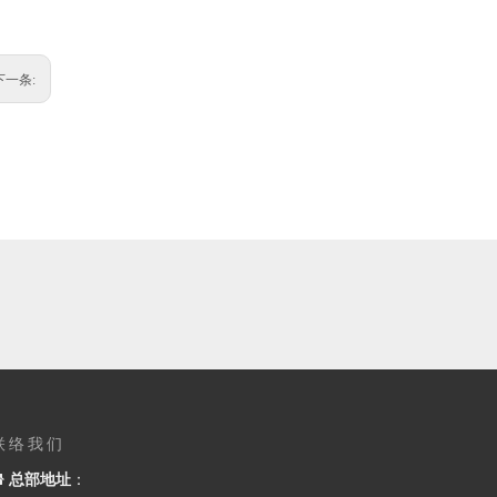
下一条:
联络我们

总部地址
：