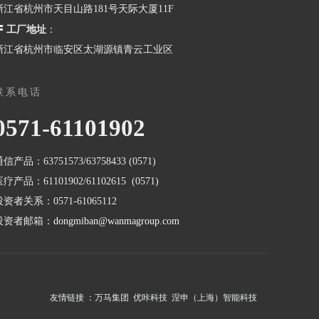
浙江省杭州市天目山路181号天际大厦11F

工厂地址
：
浙江省杭州市临安区太湖源镇青云工业区
联系电话
0571-61101902
信产品：63751573/63758433 (0571)
疗产品：61101902/61102615 (0571)
投资者关系：0571-61065112
投资者邮箱：
dongmiban@wanmagroup.com
友情链接 ：
万马集团
优咔科技
涅申（上海）智能科技