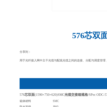
576芯双
分享到：
用于光纤接入网中主干光缆与配线光缆之间的连接、分配与调度管理
576
芯双面
(1590×750×620)SMC
光缆交接箱
规格
/SPec:ODC-5
箱体材料
SMC
防水等级
IP65